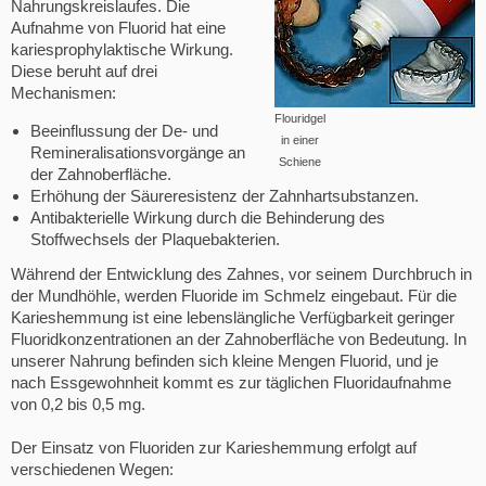
Nahrungskreislaufes. Die
Aufnahme von Fluorid hat eine
kariesprophylaktische Wirkung.
Diese beruht auf drei
Mechanismen:
Flouridgel
Beeinflussung der De- und
in einer
Remineralisationsvorgänge an
Schiene
der Zahnoberfläche.
Erhöhung der Säureresistenz der Zahnhartsubstanzen.
Antibakterielle Wirkung durch die Behinderung des
Stoffwechsels der Plaquebakterien.
Während der Entwicklung des Zahnes, vor seinem Durchbruch in
der Mundhöhle, werden Fluoride im Schmelz eingebaut. Für die
Karieshemmung ist eine lebenslängliche Verfügbarkeit geringer
Fluoridkonzentrationen an der Zahnoberfläche von Bedeutung. In
unserer Nahrung befinden sich kleine Mengen Fluorid, und je
nach Essgewohnheit kommt es zur täglichen Fluoridaufnahme
von 0,2 bis 0,5 mg.
Der Einsatz von Fluoriden zur Karieshemmung erfolgt auf
verschiedenen Wegen: