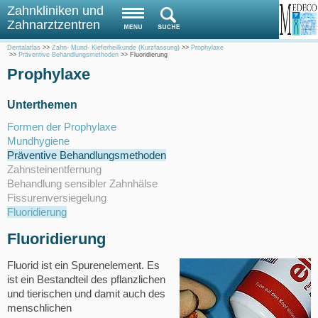
Zahnkliniken und
Zahnarztzentren
Dentalatlas
>>
Zahn- Mund- Kieferheilkunde (Kurzfassung)
>>
Prophylaxe
>>
Präventive Behandlungsmethoden
>>
Fluoridierung
Prophylaxe
Unterthemen
Formen der Prophylaxe
Mundhygiene
Präventive Behandlungsmethoden
Zahnsteinentfernung
Behandlung sensibler Zahnhälse
Fissurenversiegelung
Fluoridierung
Fluoridierung
Fluorid ist ein Spurenelement. Es
ist ein Bestandteil des pflanzlichen
und tierischen und damit auch des
menschlichen