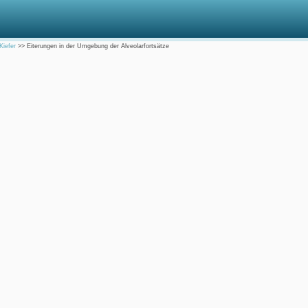
Kiefer
>>
Eiterungen in der Umgebung der Alveolarfortsätze