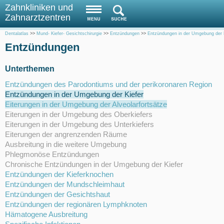
Zahnkliniken und
Zahnarztzentren
Dentalatlas
>>
Mund- Kiefer- Gesichtschirurgie
>>
Entzündungen
>>
Entzündungen in der Umgebung der 
Entzündungen
Unterthemen
Entzündungen des Parodontiums und der perikoronaren Region
Entzündungen in der Umgebung der Kiefer
Eiterungen in der Umgebung der Alveolarfortsätze
Eiterungen in der Umgebung des Oberkiefers
Eiterungen in der Umgebung des Unterkiefers
Eiterungen der angrenzenden Räume
Ausbreitung in die weitere Umgebung
Phlegmonöse Entzündungen
Chronische Entzündungen in der Umgebung der Kiefer
Entzündungen der Kieferknochen
Entzündungen der Mundschleimhaut
Entzündungen der Gesichtshaut
Entzündungen der regionären Lymphknoten
Hämatogene Ausbreitung