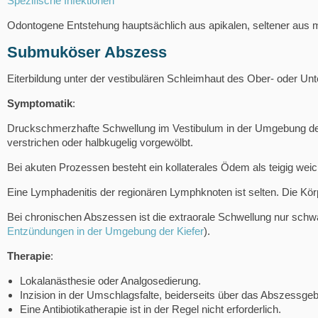
Spezifische Infektionen
Odontogene Entstehung hauptsächlich aus apikalen, seltener aus 
Submuköser Abszess
Eiterbildung unter der vestibulären Schleimhaut des Ober- oder Unt
Symptomatik
:
Druckschmerzhafte Schwellung im Vestibulum in der Umgebung des 
verstrichen oder halbkugelig vorgewölbt.
Bei akuten Prozessen besteht ein kollaterales Ödem als teigig w
Eine Lymphadenitis der regionären Lymphknoten ist selten. Die Kör
Bei chronischen Abszessen ist die extraorale Schwellung nur schwa
Entzündungen in der Umgebung der Kiefer
).
Therapie
:
Lokalanästhesie oder Analgosedierung.
Inzision in der Umschlagsfalte, beiderseits über das Abszessgeb
Eine Antibiotikatherapie ist in der Regel nicht erforderlich.