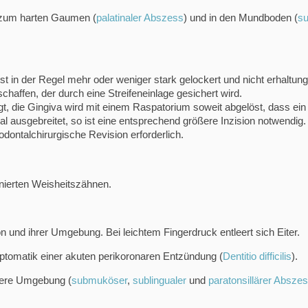
, zum harten Gaumen (
palatinaler Abszess
) und in den Mundboden (
su
t in der Regel mehr oder weniger stark gelockert und nicht erhaltu
haffen, der durch eine Streifeneinlage gesichert wird.
t, die Gingiva wird mit einem Raspatorium soweit abgelöst, dass ein 
ual ausgebreitet, so ist eine entsprechend größere Inzision notwendig.
dontalchirurgische Revision erforderlich.
etinierten Weisheitszähnen.
 und ihrer Umgebung. Bei leichtem Fingerdruck entleert sich Eiter.
mptomatik einer akuten perikoronaren Entzündung (
Dentitio difficilis
).
ähere Umgebung (
submuköser
,
sublingualer
und
paratonsillärer Absze