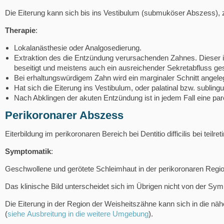
Die Eiterung kann sich bis ins Vestibulum (submuköser Abszess)
Therapie
:
Lokalanästhesie oder Analgosedierung.
Extraktion des die Entzündung verursachenden Zahnes. Dieser is
beseitigt und meistens auch ein ausreichender Sekretabfluss gesc
Bei erhaltungswürdigem Zahn wird ein marginaler Schnitt angeleg
Hat sich die Eiterung ins Vestibulum, oder palatinal bzw. subling
Nach Abklingen der akuten Entzündung ist in jedem Fall eine paro
Perikoronarer Abszess
Eiterbildung im perikoronaren Bereich bei Dentitio difficilis bei teilr
Symptomatik
:
Geschwollene und gerötete Schleimhaut in der perikoronaren Region
Das klinische Bild unterscheidet sich im Übrigen nicht von der Sy
Die Eiterung in der Region der Weisheitszähne kann sich in die n
(
siehe Ausbreitung in die weitere Umgebung
).