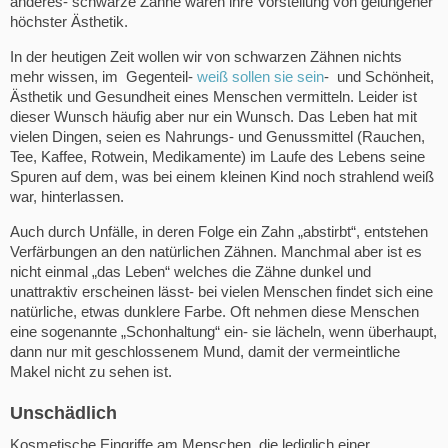
anderes- schwarze Zähne waren ihre Vorstellung von gelungener
höchster Ästhetik.
In der heutigen Zeit wollen wir von schwarzen Zähnen nichts
mehr wissen, im Gegenteil-
weiß sollen sie sein
- und Schönheit,
Ästhetik und Gesundheit eines Menschen vermitteln. Leider ist
dieser Wunsch häufig aber nur ein Wunsch. Das Leben hat mit
vielen Dingen, seien es Nahrungs- und Genussmittel (Rauchen,
Tee, Kaffee, Rotwein, Medikamente) im Laufe des Lebens seine
Spuren auf dem, was bei einem kleinen Kind noch strahlend weiß
war, hinterlassen.
Auch durch Unfälle, in deren Folge ein Zahn „abstirbt“, entstehen
Verfärbungen an den natürlichen Zähnen. Manchmal aber ist es
nicht einmal „das Leben“ welches die Zähne dunkel und
unattraktiv erscheinen lässt- bei vielen Menschen findet sich eine
natürliche, etwas dunklere Farbe. Oft nehmen diese Menschen
eine sogenannte „Schonhaltung“ ein- sie lächeln, wenn überhaupt,
dann nur mit geschlossenem Mund, damit der vermeintliche
Makel nicht zu sehen ist.
Unschädlich
Kosmetische Eingriffe am Menschen, die lediglich einer