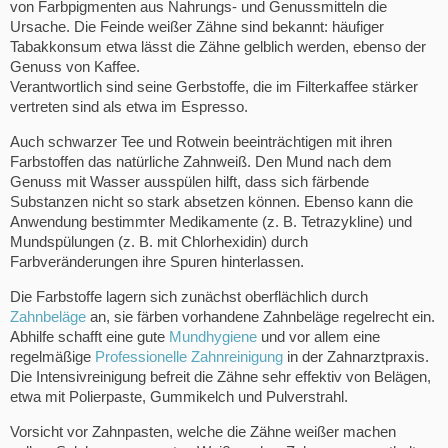
von Farbpigmenten aus Nahrungs- und Genussmitteln die
Ursache. Die Feinde weißer Zähne sind bekannt: häufiger
Tabakkonsum etwa lässt die Zähne gelblich werden, ebenso der
Genuss von Kaffee.
Verantwortlich sind seine Gerbstoffe, die im Filterkaffee stärker
vertreten sind als etwa im Espresso.
Auch schwarzer Tee und Rotwein beeinträchtigen mit ihren
Farbstoffen das natürliche Zahnweiß. Den Mund nach dem
Genuss mit Wasser ausspülen hilft, dass sich färbende
Substanzen nicht so stark absetzen können. Ebenso kann die
Anwendung bestimmter Medikamente (z. B. Tetrazykline) und
Mundspülungen (z. B. mit Chlorhexidin) durch
Farbveränderungen ihre Spuren hinterlassen.
Die Farbstoffe lagern sich zunächst oberflächlich durch
Zahnbeläge
an, sie färben vorhandene Zahnbeläge regelrecht ein.
Abhilfe schafft eine gute
Mundhygiene
und vor allem eine
regelmäßige
Professionelle Zahnreinigung
in der Zahnarztpraxis.
Die Intensivreinigung befreit die Zähne sehr effektiv von Belägen,
etwa mit Polierpaste, Gummikelch und Pulverstrahl.
Vorsicht vor Zahnpasten, welche die Zähne weißer machen