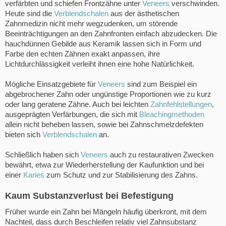
verfärbten und schiefen Frontzähne unter
Veneers
verschwinden.
Heute sind die
Verblendschalen
aus der ästhetischen
Zahnmedizin nicht mehr wegzudenken, um störende
Beeinträchtigungen an den Zahnfronten einfach abzudecken. Die
hauchdünnen Gebilde aus Keramik lassen sich in Form und
Farbe den echten Zähnen exakt anpassen, ihre
Lichtdurchlässigkeit verleiht ihnen eine hohe Natürlichkeit.
Mögliche Einsatzgebiete für
Veneers
sind zum Beispiel ein
abgebrochener Zahn oder ungünstige Proportionen wie zu kurz
oder lang geratene Zähne. Auch bei leichten
Zahnfehlstellungen
,
ausgeprägten Verfärbungen, die sich mit
Bleachingmethoden
allein nicht beheben lassen, sowie bei Zahnschmelzdefekten
bieten sich
Verblendschalen
an.
Schließlich haben sich
Veneers
auch zu restaurativen Zwecken
bewährt, etwa zur Wiederherstellung der Kaufunktion und bei
einer
Karies
zum Schutz und zur Stabilisierung des Zahns.
Kaum Substanzverlust bei Befestigung
Früher wurde ein Zahn bei Mängeln häufig überkront, mit dem
Nachteil, dass durch Beschleifen relativ viel Zahnsubstanz