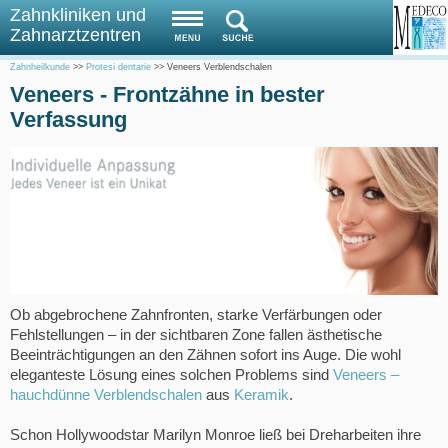
Zahnkliniken und
Zahnarztzentren
Zahnheilkunde
>>
Protesi dentarie
>>
Veneers Verblendschalen
Veneers - Frontzähne in bester
Verfassung
Ob abgebrochene Zahnfronten, starke Verfärbungen oder
Fehlstellungen – in der sichtbaren Zone fallen ästhetische
Beeinträchtigungen an den Zähnen sofort ins Auge. Die wohl
eleganteste Lösung eines solchen Problems sind
Veneers –
hauchdünne Verblendschalen
aus
Keramik
.
Schon Hollywoodstar Marilyn Monroe ließ bei Dreharbeiten ihre