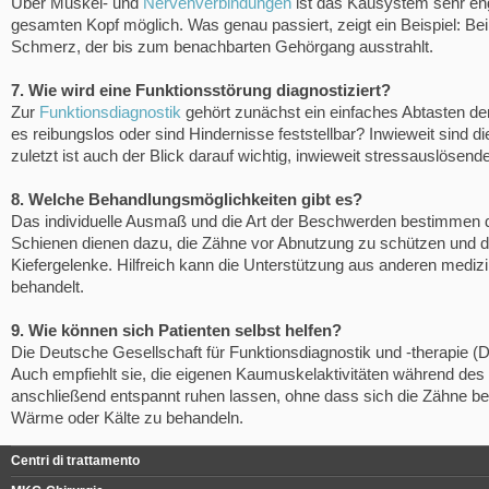
Über Muskel- und
Nervenverbindungen
ist das Kausystem sehr eng
gesamten Kopf möglich. Was genau passiert, zeigt ein Beispiel: Be
Schmerz, der bis zum benachbarten Gehörgang ausstrahlt.
7. Wie wird eine Funktionsstörung diagnostiziert?
Zur
Funktionsdiagnostik
gehört zunächst ein einfaches Abtasten de
es reibungslos oder sind Hindernisse feststellbar? Inwieweit sind 
zuletzt ist auch der Blick darauf wichtig, inwieweit stressauslösen
8. Welche Behandlungsmöglichkeiten gibt es?
Das individuelle Ausmaß und die Art der Beschwerden bestimmen d
Schienen dienen dazu, die Zähne vor Abnutzung zu schützen und die
Kiefergelenke. Hilfreich kann die Unterstützung aus anderen mediz
behandelt.
9. Wie können sich Patienten selbst helfen?
Die Deutsche Gesellschaft für Funktionsdiagnostik und -therapie
Auch empfiehlt sie, die eigenen Kaumuskelaktivitäten während de
anschließend entspannt ruhen lassen, ohne dass sich die Zähne ber
Wärme oder Kälte zu behandeln.
Centri di trattamento