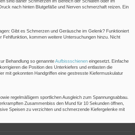
gen sind daher Schmerzen im Bereich der Schläfen oder im
 Druck nach hinten Blutgefäße und Nerven schmerzhaft reizen. Ein
Fragen: Gibt es Schmerzen und Geräusche im Gelenk? Funktioniert
iner Fehlfunktion, kommen weitere Untersuchungen hinzu. Nicht
n zur Behandlung so genannte
Aufbissschienen
eingesetzt. Einfache
rigieren die Position des Unterkiefers und entlasten die
er mit gekonnten Handgriffen eine gestresste Kiefermuskulatur
g sowie regelmäßigem sportlichen Ausgleich zum Spannungsabbau.
m verkrampften Zusammenbiss den Mund für 10 Sekunden öffnen,
ensive Speisen zu verzichten und schmerzende Kiefergelenke mit