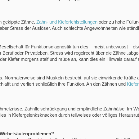
ch gekippte Zähne,
Zahn- und Kieferfehlstellungen
oder zu hohe Füllun
t aber Stress der Auslöser. Auch schlechte Angewohnheiten wie stän
Gesellschaft für Funktionsdiagnostik tun dies – meist unbewusst – et
 Beruf oder Privatleben. Stress wird regelrecht über die Zähne „ab
 der Kiefer morgens steif und müde an, kann dies ein Hinweis darauf 
s. Normalerweise sind Muskeln bestrebt, auf sie einwirkende Kräfte a
lafft und verliert schließlich ihre Funktion. An den Zähnen und
Kiefe
melzrisse, Zahnfleischrückgang und empfindliche Zahnhälse. Im We
dies in Kiefergelenksknacken durch teilweises oder völliges Herausr
 Wirbelsäulenproblemen?