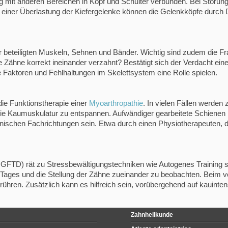
 mit anderen Bereichen in Kopf und Schulter verbunden. Bei Störun
i einer Überlastung der Kiefergelenke können die Gelenkköpfe durch
r beteiligten Muskeln, Sehnen und Bänder. Wichtig sind zudem die 
die Zähne korrekt ineinander verzahnt? Bestätigt sich der Verdacht e
de Faktoren und Fehlhaltungen im Skelettsystem eine Rolle spielen.
ie Funktionstherapie einer
Myoarthropathie
. In vielen Fällen werde
 Kaumuskulatur zu entspannen. Aufwändiger gearbeitete Schienen kor
inischen Fachrichtungen sein. Etwa durch einen Physiotherapeuten, d
 (DGFTD) rät zu Stressbewältigungstechniken wie Autogenes Trainin
s Tages und die Stellung der Zähne zueinander zu beobachten. Bei
ühren. Zusätzlich kann es hilfreich sein, vorübergehend auf kauint
Zahnheilkunde