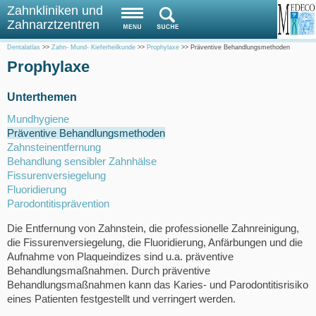
Zahnkliniken und
Zahnarztzentren
Dentalatlas
>>
Zahn- Mund- Kieferheilkunde
>>
Prophylaxe
>>
Präventive Behandlungsmethoden
Prophylaxe
Unterthemen
Mundhygiene
Präventive Behandlungsmethoden
Zahnsteinentfernung
Behandlung sensibler Zahnhälse
Fissurenversiegelung
Fluoridierung
Parodontitisprävention
Die Entfernung von Zahnstein, die professionelle Zahnreinigung,
die Fissurenversiegelung, die Fluoridierung, Anfärbungen und die
Aufnahme von Plaqueindizes sind u.a. präventive
Behandlungsmaßnahmen. Durch präventive
Behandlungsmaßnahmen kann das Karies- und Parodontitisrisiko
eines Patienten festgestellt und verringert werden.