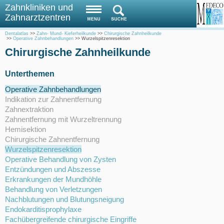
Zahnkliniken und
Zahnarztzentren
Dentalatlas
>>
Zahn- Mund- Kieferheilkunde
>>
Chirurgische Zahnheilkunde
>>
Operative Zahnbehandlungen
>>
Wurzelspitzenresektion
Chirurgische Zahnheilkunde
Unterthemen
Operative Zahnbehandlungen
Indikation zur Zahnentfernung
Zahnextraktion
Zahnentfernung mit Wurzeltrennung
Hemisektion
Chirurgische Zahnentfernung
Wurzelspitzenresektion
Operative Behandlung von Zysten
Entzündungen und Abszesse
Erkrankungen der Mundhöhle
Behandlung von Verletzungen
Nachblutungen und Blutungsneigung
Endokarditisprophylaxe
Fachübergreifende chirurgische Eingriffe